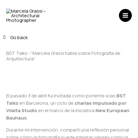
Ir
MAI
al
ME
contenido
Go back
BST Talks - "Marcela Grassi habla sobre Fotografía de
Arquitectura"​
El pasado 3 de abril fui invitada como ponente a las
BST
Talks
en Barcelona, un ciclo de
charlas impulsado por
Vilalta Studio
en el marco de la iniciativa
New European
Bauhaus
.
Durante mi intervención, compartí una reflexión personal
sobre cómo la fotografía puede integrar valores como la