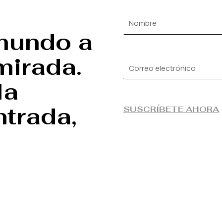
mundo a
mirada.
la
trada,
SUSCRÍBETE AHORA