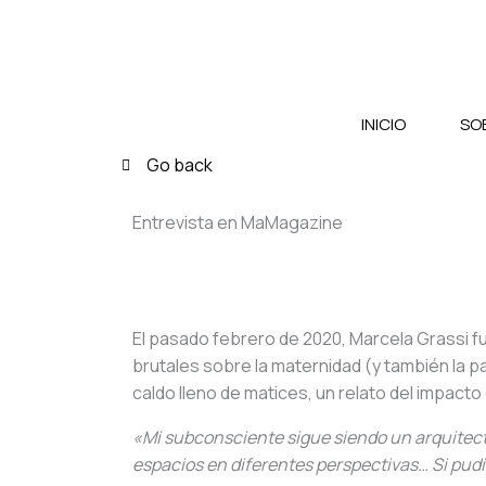
Ir
al
contenido
INICIO
SOB
Go back
Entrevista en MaMagazine
El pasado febrero de 2020, Marcela Grassi f
brutales sobre la maternidad (y también la 
caldo lleno de matices, un relato del impact
«Mi subconsciente sigue siendo un arquitect
espacios en diferentes perspectivas… Si pudi