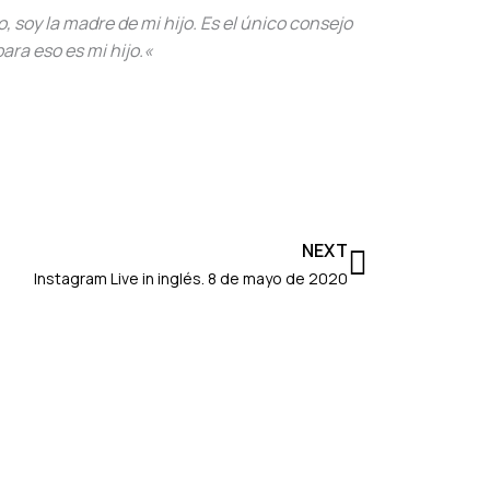
, soy la madre de mi hijo. Es el único consejo
ara eso es mi hijo.«
Siguient
NEXT
Instagram Live in inglés. 8 de mayo de 2020