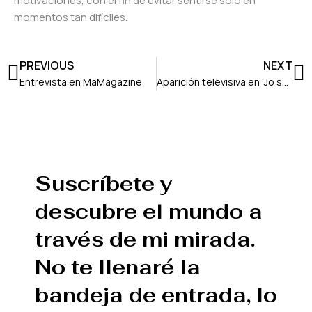
motivaciones, con el fin de evitar sentirse solo en
momentos tan difíciles.
Ant
S
PREVIOUS
NEXT
Entrevista en MaMagazine
Aparición televisiva en ‘Jo soc Erasmus’
Suscríbete y
descubre el mundo a
través de mi mirada.
No te llenaré la
bandeja de entrada, lo