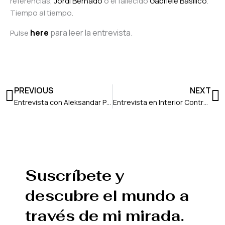
referencias,
Jordi Bernadó
o el fallecido
Gabriele Basilico
.
Tiempo al tiempo.
here
para leer la entrevista.
Pulse
Ant
S
PREVIOUS
NEXT
Entrevista con Aleksandar Petrov
Entrevista en Interior Contraportada
Suscríbete y
descubre el mundo a
través de mi mirada.