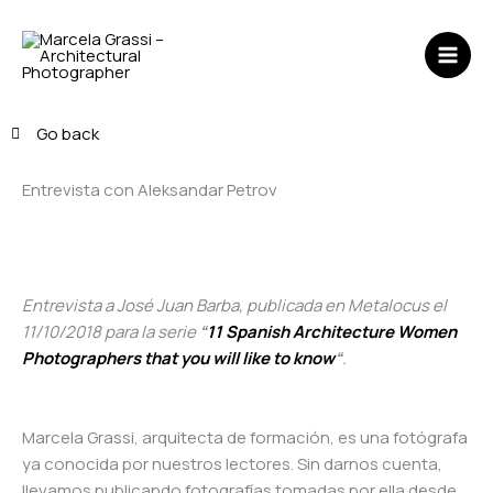
Ir
MAI
al
ME
contenido
Go back
Entrevista con Aleksandar Petrov
Entrevista a José Juan Barba, publicada en Metalocus el
11/10/2018 para la serie
“
11 Spanish Architecture Women
Photographers that you will like to know
“
.
Marcela Grassi, arquitecta de formación, es una fotógrafa
ya conocida por nuestros lectores. Sin darnos cuenta,
llevamos publicando fotografías tomadas por ella desde